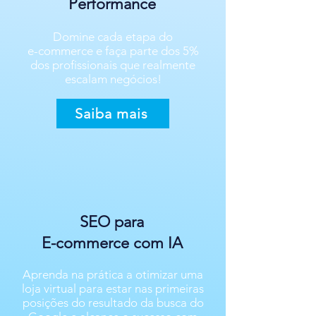
Performance
Domine cada etapa do
e-commerce e faça parte dos 5%
dos profissionais que realmente
escalam negócios!
Saiba mais
SEO para
E-commerce com IA
Aprenda na prática a otimizar uma
loja virtual para estar nas primeiras
posições do resultado da busca do