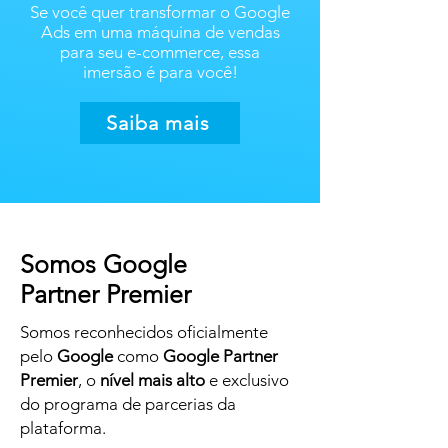
Se você quer transformar o Google
Ads em uma máquina de vendas
para seu e-commerce, essa
imersão é para você!
Saiba mais
Somos Google
Partner Premier
Somos reconhecidos oficialmente
pelo
Google
como
Google Partner
Premier
, o
nível mais alto
e exclusivo
do programa de parcerias da
plataforma.