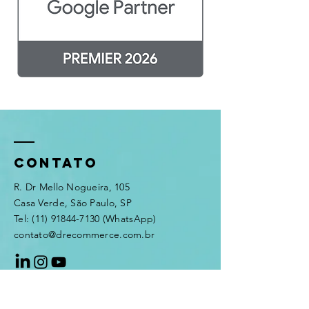
CONTATO
R. Dr Mello Nogueira, 105
Casa Verde, São Paulo, SP​
Tel:
(11) 91844-7130
(WhatsApp)​
contato@drecommerce.com.br
Uma das Principais Consultorias de E-
commerce do Brasil com mais de 13 anos de