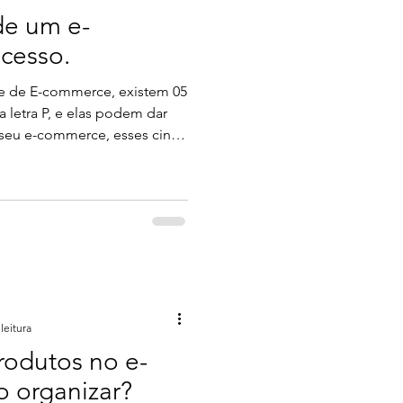
de um e-
cesso.
e de E-commerce, existem 05
a letra P, e elas podem dar
 seu e-commerce, esses cinco
lhorar e manter alinhado,
 e-commerce de sucesso
foco principal do seu e-
este deve ter um cuidado
em de uma loja física é poder
, não é verdade? Por isso,
leitura
rodutos no e-
 organizar?