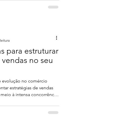
mais longe. Porém, esse é um
jistas, se você ainda não
lar as metas de vendas no
umas dicas que podem te
leitura
s para estruturar
 vendas no seu
e evolução no comércio
entar estratégias de vendas
 meio à intensa concorrência,
as uma das principais
permite visualizar e
de compra do cliente, desde a
 até a finalização da