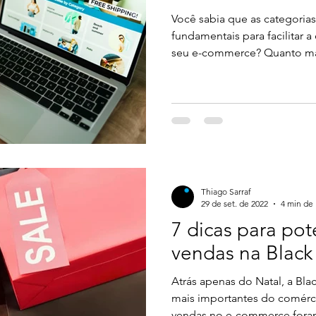
Você sabia que as categoria
fundamentais para facilitar 
seu e-commerce? Quanto mai
um usuário, menos curto é o 
uma compra. Quando os produtos não são categorizados
da maneira correta, o potenc
navegar e tem dificuldades e
isso é prejudicial tanto para 
virtual, diminuindo a taxa de
Thiago Sarraf
29 de set. de 2022
4 min de 
7 dicas para pot
vendas na Black
Atrás apenas do Natal, a Bla
mais importantes do comércio
vendas no e-commerce foram