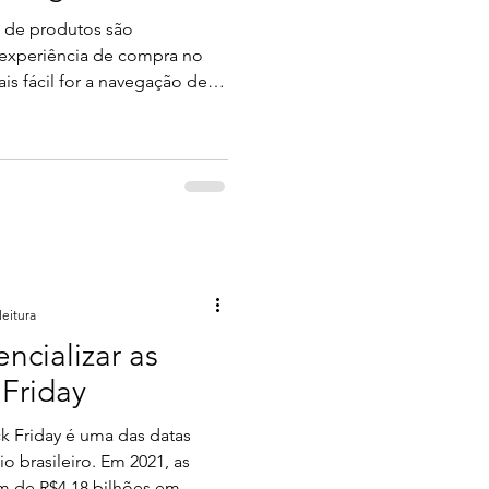
s de produtos são
a experiência de compra no
s fácil for a navegação de
caminho dele para realizar
ial cliente não sabe por onde
m encontrar o que deseja. E
ele quanto para a sua loja
 rejeição do si
leitura
encializar as
 Friday
ck Friday é uma das datas
 brasileiro. Em 2021, as
 de R$4,18 bilhões em