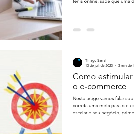
tênis online, sabe que uma d
organizar os seus produtos 
sentido para os seus clientes.
ios de Pagamento
Thiago Sarraf
Atendimento
Even
navegação e a busca dos usuá
confuso ou sobrecarregado? 
algumas dicas de como estru
commerce, usando como exem
Thiago Sarraf
13 de jul. de 2023
3 min de l
Como estimular
o e-commerce
Neste artigo vamos falar so
correta uma meta para o e-commerce.
escalar o seu negócio, prim
quer chegar. Criar metas é f
organização de um negócio, 