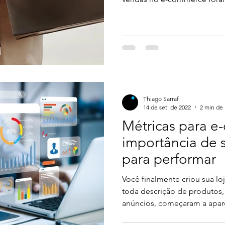
apenas dois dias de campanh
digitais em relação ao ano in
confirmada para o dia 25 de
oportunidade tanto para os
lojistas. Antes de darmos iní
uma olhada nos produtos ma
Thiago Sarraf
14 de set. de 2022
2 min de 
Métricas para e
importância de s
para performar
Você finalmente criou sua lo
toda descrição de produtos,
anúncios, começaram a apare
escalar o seu e-commerce pa