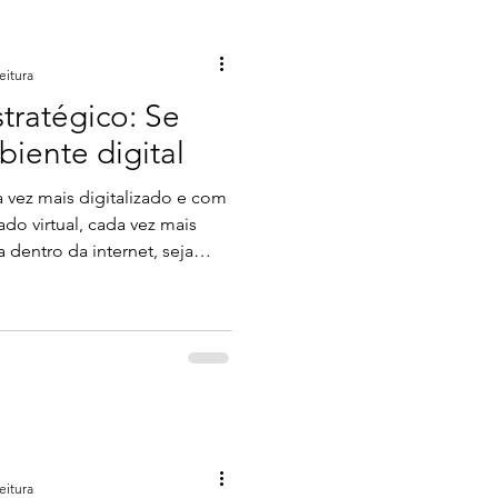
ploraremos o que é um
mportância e as vantagens de
eitura
tratégico: Se
iente digital
ez mais digitalizado e com
do virtual, cada vez mais
dentro da internet, seja
ntos online, apostando em
g digital ou migrando o seu
 dessas ferramentas. O
itam que, só de migrar para
a de forma instantânea, mas
na, é claro que o mund
eitura