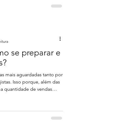
 diagnosticar com um
cimento em analisar as
 Brincadeiras a parte, as
ortância para que você
s, o que são
eitura
mo se preparar e
s?
tas mais aguardadas tanto por
istas. Isso porque, além das
a quantidade de vendas
stante do ano. Segundo
CNN Brasil, a Black Friday
$4,18 bilhões em vendas,
o no faturamento
 Sabe o que esses números
e é importante se preparar