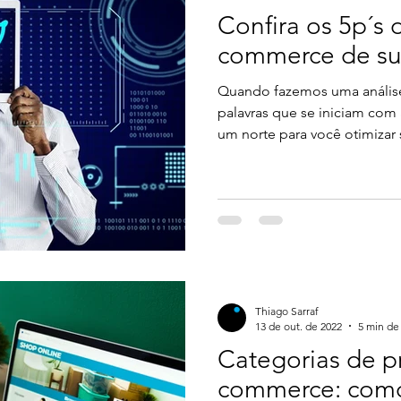
Confira os 5p´s 
commerce de su
Quando fazemos uma anális
palavras que se iniciam com 
um norte para você otimizar
pontos você deve sempre me
vamos começar? 5p´s de um
Produto Primeiro de tudo, o 
commerce é o seu produto, 
especial. A principal vantag
ver o que se está comprando
Thiago Sarraf
13 de out. de 2022
5 min de 
Categorias de p
commerce: como