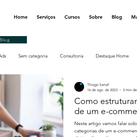
Home
Serviços
Cursos
Sobre
Blog
Ma
Blog
Ads
Sem categoria
Consultoria
Destaque Home
keting
Marketing e-commerce
Conteúdo
Negócios
Thiago Sarraf
16 de ago. de 2023
5 min de
Como estruturar
rramentas
Redes Sociais
Planejamento
Marketing
de um e-comme
Neste artigo vamos falar sob
s
Mobile
Mídias
Logística
Sistemas e Integraç
categorias de um e-commerc