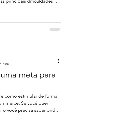
as principais dificuldades é
em categorias que façam
 Afinal, como facilitar a
tos
rios, sem deixar o seu site
Neste artigo, vamos te dar
turar as categorias de um e-
plo a loja de tênis To
eitura
 uma meta para
bre como estimular de forma
 Se você quer
eiro você precisa saber onde
undamental para a
isso porque elas te motivam