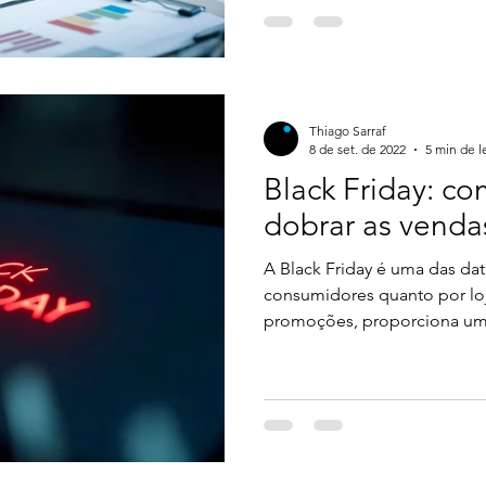
doutor, praticamente iria te
problema de “falta de conhe
métricas do seu e-commerce”.
métricas são de extrema imp
consiga um crescimento em sua loja. Ma
Thiago Sarraf
métrica
8 de set. de 2022
5 min de l
Black Friday: co
dobrar as venda
A Black Friday é uma das da
consumidores quanto por loj
promoções, proporciona um
acima da média comparada ao re
uma pesquisa divulgada pela 
de 2021 acumulou mais de R
considerando 6% de aument
comparado ao ano anterior.
significam? Simplesmente qu