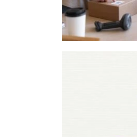
Criando um e-commerce
Me
Selos e Segurança