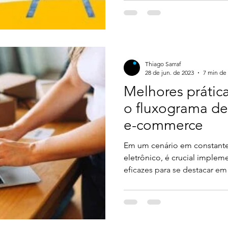
a progredir e a ir cada vez 
erro muito comum entre os lo
sabe muito bem como estipu
seu e-commerce, trouxe alg
ajuda
Thiago Sarraf
28 de jun. de 2023
7 min de 
Melhores prática
o fluxograma de
e-commerce
Em um cenário em constant
eletrônico, é crucial implem
eficazes para se destacar em
sendo o fluxograma de vend
abordagens. Essa abordagem 
estruturar todo o processo 
identificação do público-alvo