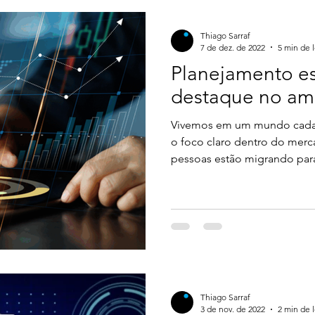
transação. Neste artigo, ex
fluxograma de vendas, sua i
Thiago Sarraf
utilizá-l
7 de dez. de 2022
5 min de l
Planejamento es
destaque no amb
Vivemos em um mundo cada v
o foco claro dentro do merca
pessoas estão migrando para 
criando novos empreendime
estratégias como o marketin
próprio negócio para utilizar
problema é que muitos acred
o digital, o sucesso já cheg
não é bem assim que funcio
Thiago Sarraf
3 de nov. de 2022
2 min de l