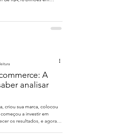
a, alta de 6% nas vendas
terior. Neste ano, a data foi
 novembro, e será uma ótima
 consumidores quanto para os
cio às estratégias vamos dar
is vendidos na Black
leitura
-commerce: A
aber analisar
ja, criou sua marca, colocou
 começou a investir em
cer os resultados, e agora,
rece difícil? Se eu fosse um