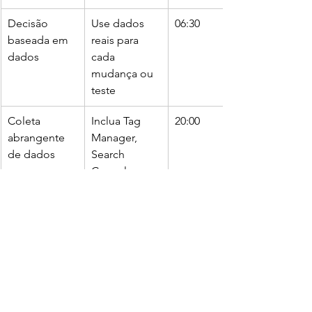
Decisão 
Use dados 
06:30
baseada em 
reais para 
dados
cada 
mudança ou 
teste
Coleta 
Inclua Tag 
20:00
abrangente 
Manager, 
de dados
Search 
Console, 
Merchant 
Center
Métricas 
Foco em 
27:00
essenciais
ticket médio, 
CAC, taxa de 
aprovação e 
recompra