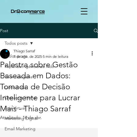
Post
Todos posts
Thiago Sarraf
Todos posts
7 de ago. de 2025
5 min de leitura
Palestra sobre Gestão
Papel da Agência de Ads
Baseada em Dados:
Sem categoria
Tomada de Decisão
Consultoria
Inteligente para Lucrar
Destaque Home
Mais - Thiago Sarraf
Loja Virtual
Atualizado:
14 de abr.
Marketing Digital
Email Marketing