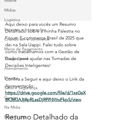
Mobile
Mídias
Logística
Aqui deixo para vocês um Resumo 
Sistemas e Integrações
Detalhado sobre a minha Palestra no 
Fórum E-commerce Brasil de 2025 que 
Criando um e-commerce
dei na Sala Uappi. Falei tudo sobre 
Meios de Pagamento
como trabalhamos com a Gestão de 
Dados para ajudar nas Tomadas de 
Thiago Sarraf
Decisões Inteligentes!
Atendimento
Eventos
Confira a Seguir e aqui deixo o Link da 
Apresentação: 
Selos e Segurança
https://drive.google.com/file/d/1xsGsX
Cursos
8K3tKlA3j8pRLssDjRf9NWwFkpS/view
Na Mídia
Resumo Detalhado da 
Black Friday