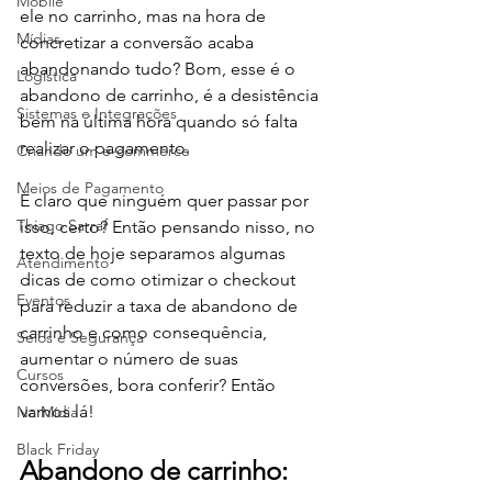
Mobile
ele no carrinho, mas na hora de 
Mídias
concretizar a conversão acaba 
abandonando tudo? Bom, esse é o 
Logística
abandono de carrinho, é a desistência 
Sistemas e Integrações
bem na última hora quando só falta 
realizar o pagamento.
Criando um e-commerce
Meios de Pagamento
É claro que ninguém quer passar por 
Thiago Sarraf
isso, certo? Então pensando nisso, no 
texto de hoje separamos algumas 
Atendimento
dicas de como otimizar o checkout 
Eventos
para reduzir a taxa de abandono de 
carrinho e como consequência, 
Selos e Segurança
aumentar o número de suas 
Cursos
conversões, bora conferir? Então 
vamos lá!
Na Mídia
Black Friday
Abandono de carrinho: 