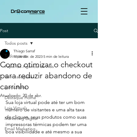
Post
Todos posts
Thiago Sarraf
Todos posts
18 de abr. de 2023
5 min de leitura
Como otimizar o checkout
Papel da Agência de Ads
para reduzir abandono de
Sem categoria
carrinho
Consultoria
Atualizado:
20 de abr.
Destaque Home
Sua loja virtual pode até ter um bom 
Loja Virtual
número de visitantes e uma alta taxa 
de cliques, seus produtos como suas 
Marketing Digital
impressoras térmicas podem ter uma 
Email Marketing
boa visibilidade e até mesmo a sua 