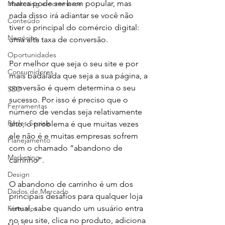
marca pode ser bem popular, mas 
Marketing e-commerce
nada disso irá adiantar se você não 
Conteúdo
tiver o principal do comércio digital: 
Negócios
uma alta taxa de conversão.
Oportunidades
Por melhor que seja o seu site e por 
Consumidores
mais badalada que seja a sua página, a 
conversão é quem determina o seu 
SEO
sucesso. Por isso é preciso que o 
Ferramentas
número de vendas seja relativamente 
Redes Sociais
alto, o problema é que muitas vezes 
ele não é e muitas empresas sofrem 
Planejamento
com o chamado “abandono de 
Marketing
carrinho”.
Design
O abandono de carrinho é um dos 
Dados de Mercado
principais desafios para qualquer loja 
virtual, sabe quando um usuário entra 
Formatos
no seu site, clica no produto, adiciona 