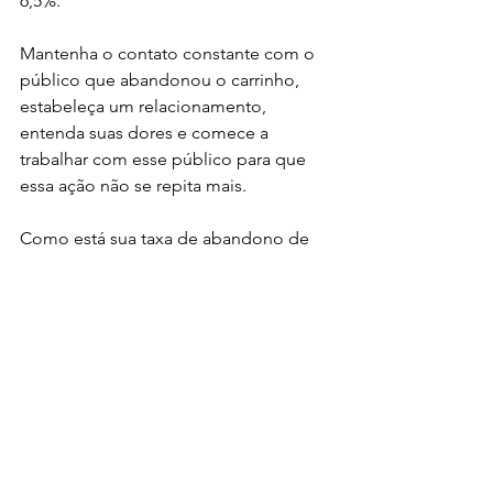
6,5%.
Mantenha o contato constante com o 
público que abandonou o carrinho, 
estabeleça um relacionamento, 
entenda suas dores e comece a 
trabalhar com esse público para que 
essa ação não se repita mais. 
Como está sua taxa de abandono de 
carrinho? 
Preparado para dar a volta por cima e 
melhorar sua conversão? 
Então comente abaixo qual a sua 
opinião sobre o conteúdo e não se 
esqueça de compartilhar com seus 
amigos e familiares caso tenha 
gostado, até a próxima!